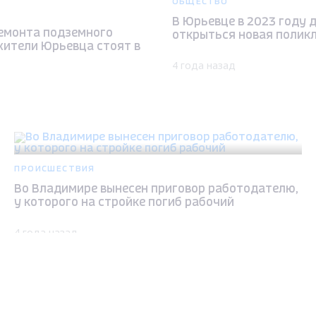
ОБЩЕСТВО
В Юрьевце в 2023 году 
ремонта подземного
открыться новая полик
жители Юрьевца стоят в
4 года назад
ПРОИСШЕСТВИЯ
Во Владимире вынесен приговор работодателю,
у которого на стройке погиб рабочий
4 года назад
Max - канал Россия "ГТРК Владимир"
Главные новости города Владимира и региона.