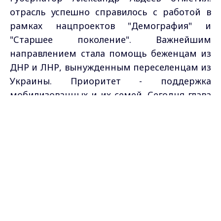
отрасль успешно справилось с работой в
рамках нацпроектов "Демография" и
"Старшее поколение". Важнейшим
направлением стала помощь беженцам из
ДНР и ЛНР, вынужденным переселенцам из
Украины. Приоритет - поддержка
мобилизованных и их семей. Сегодня глава
региона поставил новые задачи перед
Max - канал Россия "ГТРК
Владимир"
"социальным блоком" областного
Главные новости города
Владимира и региона.
правительства.
Александр Авдеев, губернатор
Владимирской области:
- Сейчас новый этап. В учебный центр
поступают те военнослужащие, которые