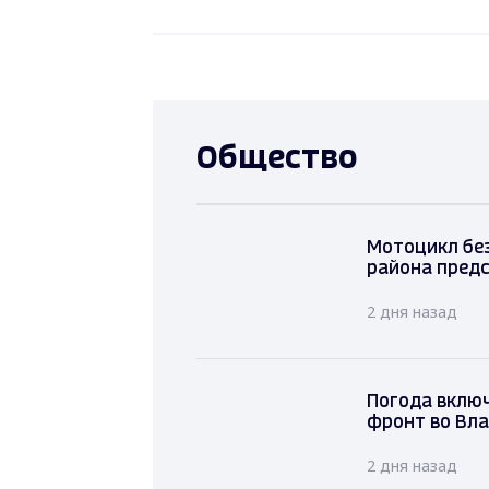
Общество
Мотоцикл без
района предс
2 дня назад
Погода вклю
фронт во Вл
2 дня назад