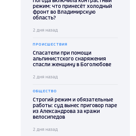
Погода включила контрастный
режим: что принесёт холодный
фронт во Владимирскую
область?
2 дня назад
ПРОИСШЕСТВИЯ
Спасатели при помощи
альпинистского снаряжения
спасли женщину в Боголюбове
2 дня назад
ОБЩЕСТВО
Строгий режим и обязательные
работы: суд вынес приговор паре
из Александрова за кражи
велосипедов
2 дня назад