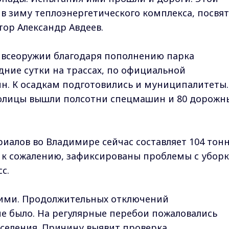
 в зиму теплоэнергетического комплекса, посвя
ор Александр Авдеев.
 всеоружии благодаря пополнению парка
дние сутки на трассах, по официальной
н. К осадкам подготовились и муниципалитеты.
толицы вышли полсотни спецмашин и 80 дорожн
иалов во Владимире сейчас составляет 104 тон
: к сожалению, зафиксированы проблемы с убор
с.
вшими. Продолжительных отключений
е было. На регулярные перебои пожаловались
оселения. Причину выявит проверка.