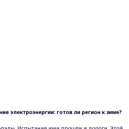
ие электроэнергии: готов ли регион к зиме?
опады. Испытания ими прошли и дороги. Этой