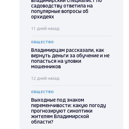
владимирский специалист по
садоводству ответила на
популярные вопросы об
орхидеях
11 дней назад
ОБЩЕСТВО
Владимирцам рассказали, как
вернуть деньги за обучение и не
попасться на уловки
мошенников
12 дней назад
ОБЩЕСТВО
Выходные под знаком
переменчивости: какую погоду
прогнозируют синоптики
жителям Владимирской
области?