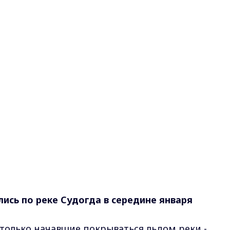
ись по реке Судогда в середине января
 только начавшие покрываться льдом реки -