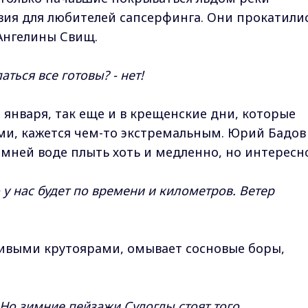
овия для любителей сапсерфинга. Они прокатили
 Ангелины Свищ.
аться все готовы? - нет!
 января, так еще и в крещенские дни, которые
ми, кажется чем-то экстремальным. Юрий Бадов
зимней воде плыть хоть и медленно, но интересн
 у нас будет по времени и километров. Ветер
асивыми крутоярами, омывает сосновые боры,
. Но зимние пейзажи Судогды стоят того.