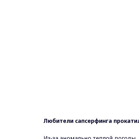
Любители сапсерфинга прокатил
Из-за аномально теплой погоды,