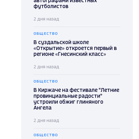
автографами известных
футболистов
2 дня назад
ОБЩЕСТВО
В суздальской школе
«Открытие» откроется первый в
регионе «Гнесинский класс»
2 дня назад
ОБЩЕСТВО
В Киржаче на фестивале "Летние
провинциальные радости"
устроили обжиг глиняного
Ангела
2 дня назад
ОБЩЕСТВО