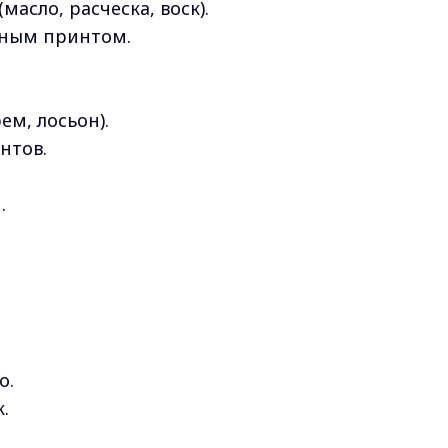
масло, расческа, воск).
ьным принтом.
ем, лосьон).
нтов.
.
о.
.