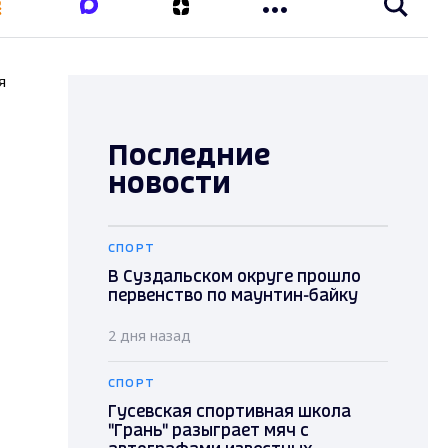
я
Последние
новости
СПОРТ
В Суздальском округе прошло
первенство по маунтин-байку
2 дня назад
СПОРТ
Гусевская спортивная школа
"Грань" разыграет мяч с