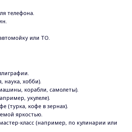
ля телефона.
ин.
автомойку или ТО.
ллиграфии.
 наука, хобби).
машины, корабли, самолеты).
пример, укулеле).
е (турка, кофе в зернах).
уемой яркостью.
астер-класс (например, по кулинарии или