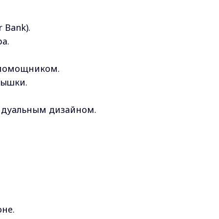
 Bank).
а.
 помощником.
мышки.
видуальным дизайном.
не.