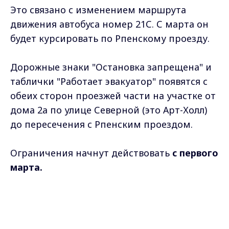
Это связано с изменением маршрута
движения автобуса номер 21С. С марта он
будет курсировать по Рпенскому проезду.
Дорожные знаки "Остановка запрещена" и
таблички "Работает эвакуатор" появятся с
обеих сторон проезжей части на участке от
дома 2а по улице Северной (это Арт-Холл)
до пересечения с Рпенским проездом.
Ограничения начнут действовать
с первого
марта.
Самые свежие и главные новости в макс-канале
Max - канал Россия "ГТРК
Владимир"
ГТРК "Владимир"
. Подписывайтесь и будьте в