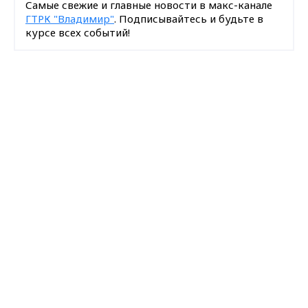
Самые свежие и главные новости в макс-канале
ГТРК "Владимир"
. Подписывайтесь и будьте в
курсе всех событий!
Опубликовано: 27 марта 2025 года
Max - канал Россия "ГТРК
Владимир"
Главные новости города
Владимира и региона.
Поделиться
интервью
Народный фронт
новости Владимирской области