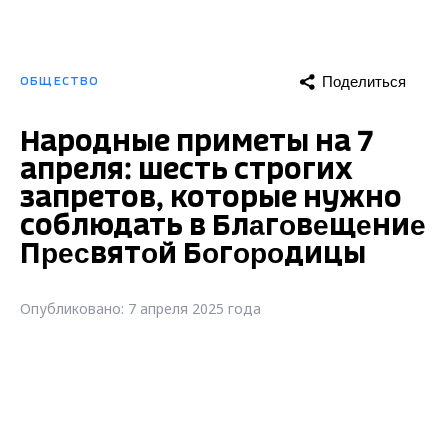
Поделиться
ОБЩЕСТВО
Народные приметы на 7
апреля: шесть строгих
запретов, которые нужно
соблюдать в Блaгoвeщeниe
Пpecвятoй Бoгopoдицы
Опубликовано: 7 апреля 2025 года