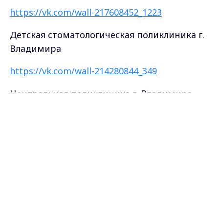
https://vk.com/wall-217608452_1223
Детская стоматологическая поликлиника г.
Владимира
https://vk.com/wall-214280844_349
Центральная поликлиника г. Владимира
Max - канал Россия "ГТРК
https://vk.com/wall-133748230_889
Владимир"
Главные новости города
Владимира и региона.
Городская клиническая больница №5 г.
Владимира
https://vk.com/wall-134155994_2313
Городская больница №2 г. Владимира