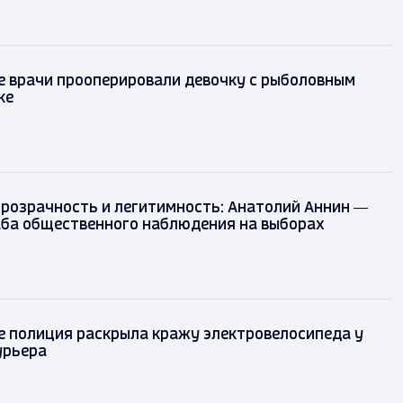
ре врачи прооперировали девочку с рыболовным
еке
прозрачность и легитимность: Анатолий Аннин —
аба общественного наблюдения на выборах
мире полиция раскрыла кражу
лосипеда у 23-летнего курьера
ад