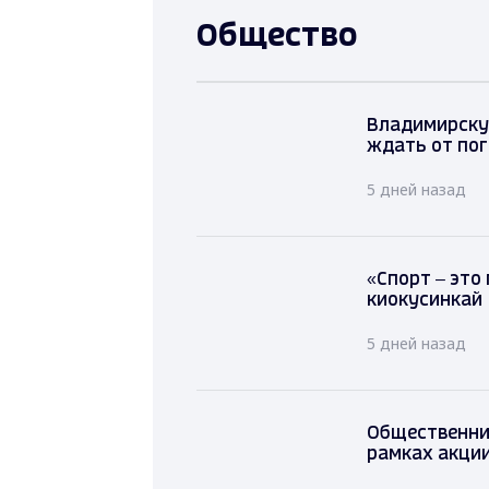
Общество
Владимирскую
ждать от по
5 дней назад
«Спорт – это
киокусинкай
5 дней назад
Общественни
рамках акци