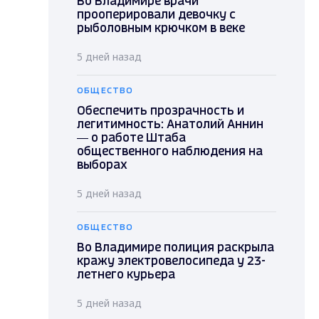
Во Владимире врачи
прооперировали девочку с
рыболовным крючком в веке
5 дней назад
ОБЩЕСТВО
Обеспечить прозрачность и
легитимность: Анатолий Аннин
— о работе Штаба
общественного наблюдения на
выборах
5 дней назад
ОБЩЕСТВО
Во Владимире полиция раскрыла
кражу электровелосипеда у 23-
летнего курьера
5 дней назад