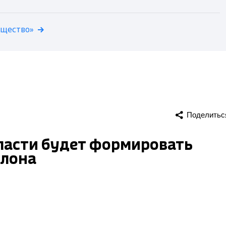
бщество»
Поделитьс
ласти будет формировать
клона