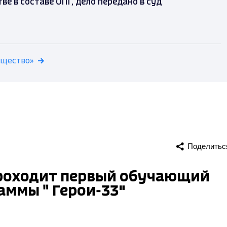
е в составе ОПГ, дело передано в суд
бщество»
Поделитьс
проходит первый обучающий
аммы " Герои-33"