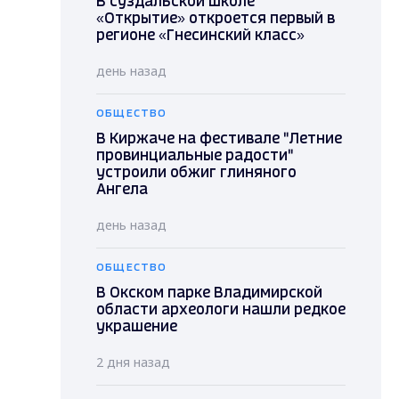
В суздальской школе
«Открытие» откроется первый в
регионе «Гнесинский класс»
день назад
ОБЩЕСТВО
В Киржаче на фестивале "Летние
провинциальные радости"
устроили обжиг глиняного
Ангела
день назад
ОБЩЕСТВО
В Окском парке Владимирской
области археологи нашли редкое
украшение
2 дня назад