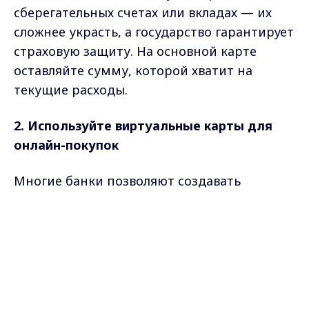
сберегательных счетах или вкладах — их
сложнее украсть, а государство гарантирует
страховую защиту. На основной карте
оставляйте сумму, которой хватит на
текущие расходы.
2. Используйте виртуальные карты для
онлайн-покупок
Многие банки позволяют создавать
временные виртуальные карты для разовых
Max - канал Россия "ГТРК
платежей. Даже если мошенники получат её
Владимир"
Главные новости города
данные, доступ к основному счёту
Владимира и региона.
останется защищённым.
3. Установите лимиты на операции