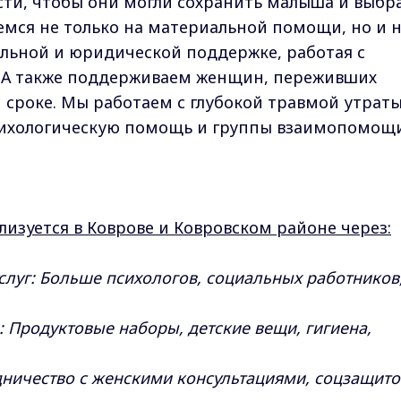
ти, чтобы они могли сохранить малыша и выбр
емся не только на материальной помощи, но и 
альной и юридической поддержке, работая с
 А также поддерживаем женщин, переживших
сроке. Мы работаем с глубокой травмой утраты
сихологическую помощь и группы взаимопомощи
ализуется в Коврове и Ковровском районе через:
слуг: Больше психологов, социальных работников
 Продуктовые наборы, детские вещи, гигиена,
удничество с женскими консультациями, соцзащито