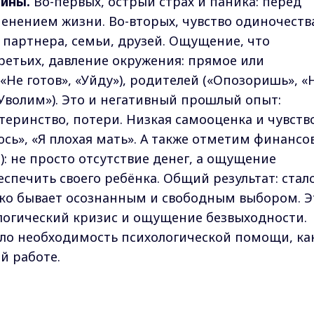
чины.
Во-первых, острый страх и паника: перед
енением жизни. Во-вторых, чувство одиночеств
 партнера, семьи, друзей. Ощущение, что
ретьих, давление окружения: прямое или
«Не готов», «Уйду»), родителей («Опозоришь», «
«Уволим»). Это и негативный прошлый опыт:
еринство, потери. Низкая самооценка и чувств
юсь», «Я плохая мать». А также отметим финансо
): не просто отсутствие денег, а ощущение
спечить своего ребёнка. Общий результат: стал
дко бывает осознанным и свободным выбором. Э
логический кризис и ощущение безвыходности.
ло необходимость психологической помощи, ка
й работе.