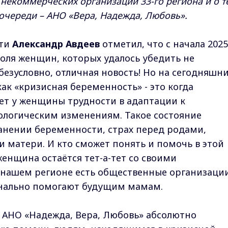
некоммерческих организаций 33-го региона и о те
 очереди – АНО «Вера, Надежда, Любовь».
сти
Александр Авдеев
отметил, что с начала 2025
оля женщин, которых удалось убедить не
безусловно, отличная новость! Но на сегодняшн
как «кризисная беременность» - это когда
ет у женщины трудности в адаптации к
ологическим изменениям. Такое состояние
ранении беременности, страх перед родами,
и матери. И кто сможет понять и помочь в этой
енщина остаётся тет-а-тет со своими
в нашем регионе есть общественные организации
онально помогают будущим мамам.
АНО «Надежда, Вера, Любовь» абсолютно