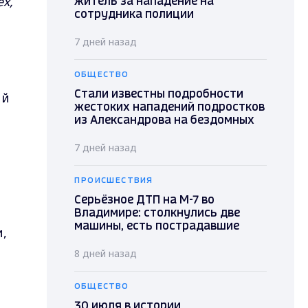
х,
житель за нападение на
сотрудника полиции
7 дней назад
ОБЩЕСТВО
ий
Стали известны подробности
жестоких нападений подростков
из Александрова на бездомных
7 дней назад
ПРОИСШЕСТВИЯ
Серьёзное ДТП на М-7 во
Владимире: столкнулись две
машины, есть пострадавшие
,
8 дней назад
ОБЩЕСТВО
30 июля в истории