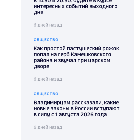
в 14.30 и 20.50: будьте в курсе
интересных событий выходного
дня
6 дней назад
ОБЩЕСТВО
Как простой пастушеский рожок
попал на герб Камешковского
района и звучал при царском
дворе
6 дней назад
ОБЩЕСТВО
Владимирцам рассказали, какие
новые законы в России вступают
в силу с 1 августа 2026 года
6 дней назад