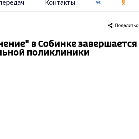
передач
Контакты
Поделитьс
ение" в Собинке завершается
льной поликлиники