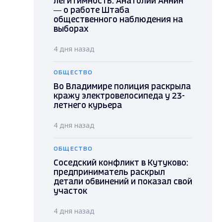
легитимность: Анатолий Аннин
— о работе Штаба
общественного наблюдения на
выборах
4 дня назад
ОБЩЕСТВО
Во Владимире полиция раскрыла
кражу электровелосипеда у 23-
летнего курьера
4 дня назад
ОБЩЕСТВО
Соседский конфликт в Кутуково:
предприниматель раскрыл
детали обвинений и показал свой
участок
4 дня назад