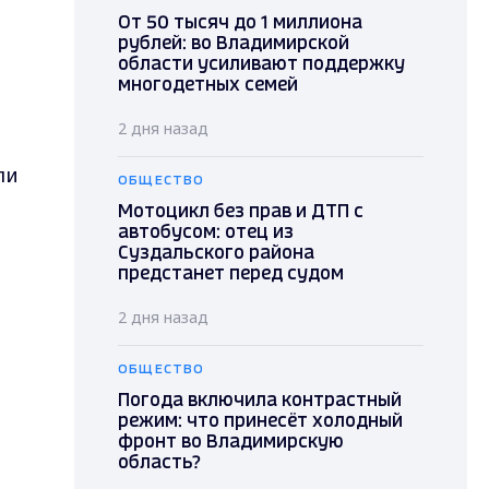
От 50 тысяч до 1 миллиона
рублей: во Владимирской
области усиливают поддержку
многодетных семей
2 дня назад
ли
ОБЩЕСТВО
Мотоцикл без прав и ДТП с
автобусом: отец из
Суздальского района
предстанет перед судом
2 дня назад
ОБЩЕСТВО
Погода включила контрастный
режим: что принесёт холодный
фронт во Владимирскую
область?