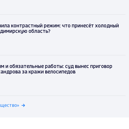
чила контрастный режим: что принесёт холодный
адимирскую область?
м и обязательные работы: суд вынес приговор
сандрова за кражи велосипедов
бщество»