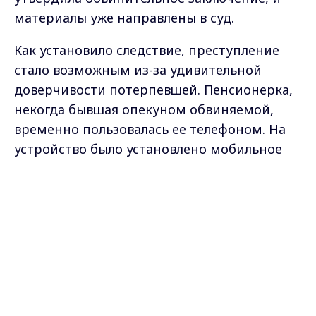
материалы уже направлены в суд.
Как установило следствие, преступление
стало возможным из-за удивительной
доверчивости потерпевшей. Пенсионерка,
некогда бывшая опекуном обвиняемой,
временно пользовалась ее телефоном. На
устройство было установлено мобильное
приложение банка с привязанной картой
пенсионерки.
Max - канал Россия "ГТРК
Владимир"
Главные новости города
Владимира и региона.
Острая деталь ситуации в том, что вернув
себе телефон, женщина не удалила
приложение. Первый перевод в 5000 рублей
она совершила, чтобы расплатиться с
долгом за спиртное. Убедившись в успехе