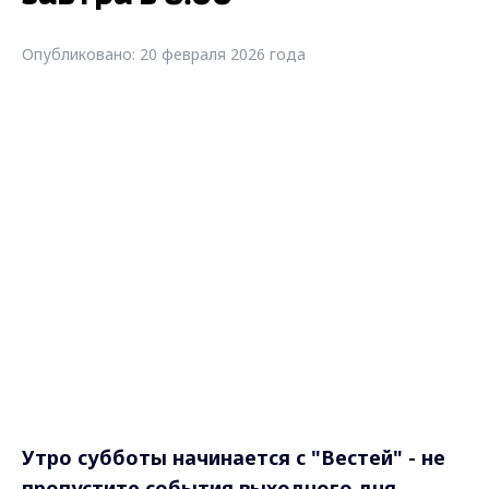
Опубликовано: 20 февраля 2026 года
Утро субботы начинается с "Вестей" - не
пропустите события выходного дня
завтра в 8.00
Самые свежие и главные новости в макс-канале
ГТРК "Владимир"
. Подписывайтесь и будьте в
курсе всех событий!
Опубликовано: 20 февраля 2026 года