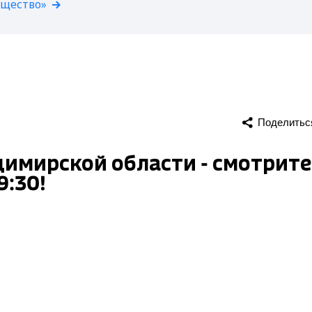
бщество»
Поделитьс
димирской области - смотрите
9:30!
ирской области - смотрите утренний выпуск