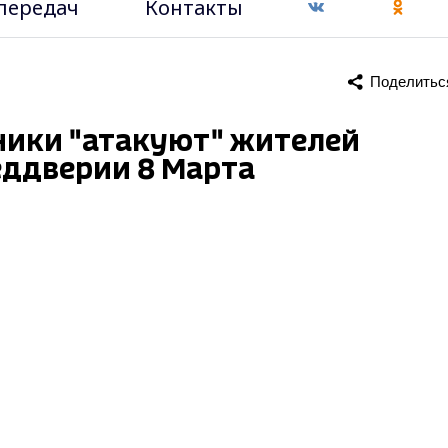
передач
Контакты
Поделитьс
ники "атакуют" жителей
еддверии 8 Марта