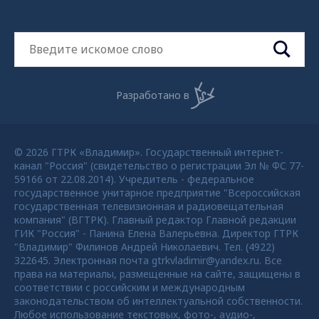
Разработано в
© 2026 ГТРК «Владимир». Государственный интернет-
канал "Россия" (свидетельство о регистрации Эл № ФС 77-
59166 от 22.08.2014). Учредитель - федеральное
государственное унитарное предприятие "Всероссийская
государственная телевизионная и радиовещательная
компания" (ВГТРК). Главный редактор Главной редакции
ГИК "Россия" - Панина Елена Валерьевна. Директор ГТРК
"Владимир" Филинов Андрей Николаевич. Тел. (4922)
322645. Электронная почта gtrkvladimir@yandex.ru. Все
права на материалы, размещенные на сайте, защищены в
соответствии с российским и международным
законодательством об интеллектуальной собственности.
Любое использование текстовых, фото-, аудио-,