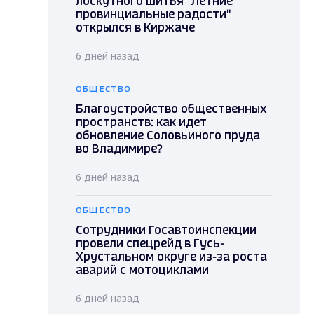
лоскутного шитья "Летние
провинциальные радости"
открылся в Киржаче
6 дней назад
ОБЩЕСТВО
Благоустройство общественных
пространств: как идет
обновление Соловьиного пруда
во Владимире?
6 дней назад
ОБЩЕСТВО
Сотрудники Госавтоинспекции
провели спецрейд в Гусь-
Хрустальном округе из-за роста
аварий с мотоциклами
6 дней назад