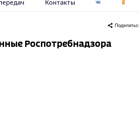
передач
Контакты
Поделитьс
анные Роспотребнадзора