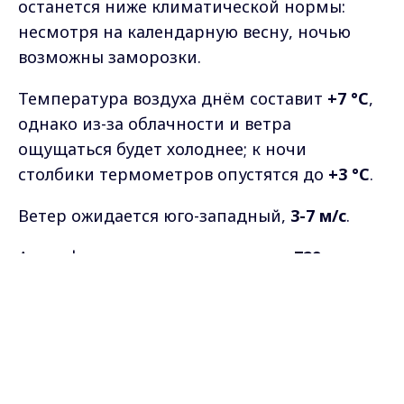
останется ниже климатической нормы:
несмотря на календарную весну, ночью
возможны заморозки.
Температура воздуха днём составит
+7 °C
,
однако из-за облачности и ветра
ощущаться будет холоднее; к ночи
столбики термометров опустятся до
+3 °C
.
Ветер ожидается юго-западный,
3-7 м/с
.
Атмосферное давление составит
729 мм рт.
ст
.
Max - канал Россия "ГТРК
Владимир"
Главные новости города
Фото: нейросеть
Владимира и региона.
Самые свежие и главные новости в макс-канале