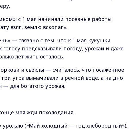
еру.
иком»: с 1 мая начинали посевные работы.
ту взял, землю вскопал».
ь» — связано с тем, что к 1 мая кукушки
х голосу предсказывали погоду, урожай и даже
олько лет жить осталось.
ркови и свёклы — считалось, что посаженное
три утра вымачивали в речной воде, а на дно
 — для богатого урожая.
 конце мая жди похолодания.
 урожаю («Май холодный — год хлебородный»).