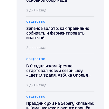
основной сбор мёда
2 дня назад
ОБЩЕСТВО
Зелёное золото: как правильно
собирать и ферментировать
иван-чай
2 дня назад
ОБЩЕСТВО
В Суздальском Кремле
стартовал новый сезон шоу
«Свет Суздаля. Азбука Ополья»
2 дня назад
ОБЩЕСТВО
Праздник ухи на берегу Клязьмы:
в Камешковском округе прошёл