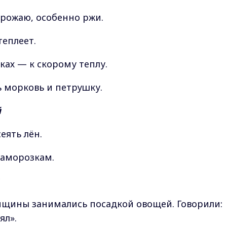
рожаю, особенно ржи.
еплеет.
еках — к скорому теплу.
ь морковь и петрушку.
й
еять лён.
заморозкам.
нщины занимались посадкой овощей. Говорили:
ял».