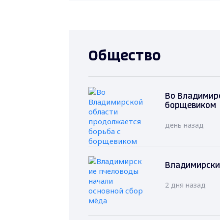
Общество
Во Владимир
борщевиком
день назад
Владимирски
2 дня назад