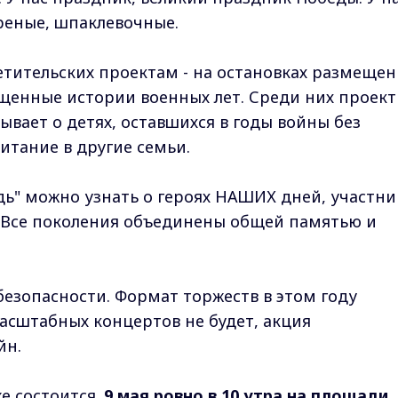
реные, шпаклевочные.
тительских проектам - на остановках размеще
енные истории военных лет. Среди них проект
зывает о детях, оставшихся в годы войны без
итание в другие семьи.
дь" можно узнать о героях НАШИХ дней, участни
 Все поколения объединены общей памятью и
безопасности. Формат торжеств в этом году
асштабных концертов не будет, акция
йн.
е состоится.
9 мая ровно в 10 утра на площади