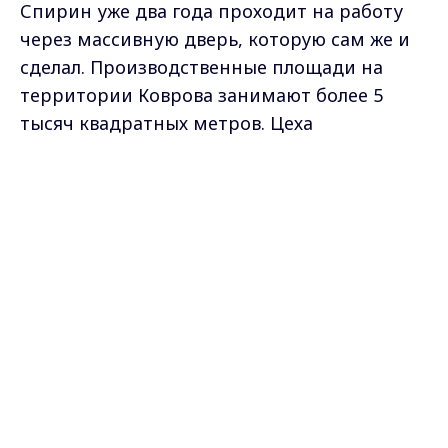
Спирин уже два года проходит на работу
через массивную дверь, которую сам же и
сделал. Производственные площади на
территории Коврова занимают более 5
тысяч квадратных метров. Цеха
предприятия оснащены современным
высокотехнологичным оборудованием.
Max - канал Россия "ГТРК
Владимир"
Главные новости города
Владимира и региона.
Василий Спирин, оператор лазерного
оборудования бронезавода "АПИТ":
- Режем абсолютно любой металл, наше
конструкторское бюро скидывает нам
детали. Мы их обрабатываем, выкладываем
все на производственное поле, вырезаем и
после передаем уже в следующие