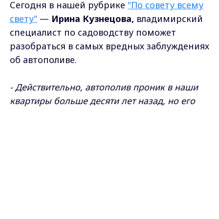
Сегодня в нашей рубрике
"По совету всему
свету"
—
Ирина Кузнецова,
владимирский
специалист по садоводству поможет
разобраться в самых вредных заблуждениях
об автополиве.
- Действительно, автополив проник в наши
квартиры больше десяти лет назад, но его
магическая репутация успела обрасти массой
заблуждений. Сегодня развенчаем два
Max - канал Россия "ГТРК
Владимир"
самых популярных мифа.
Главные новости города
Владимира и региона.
И первый, наверное, самый опасный:
говорят, автополив подходит абсолютно
всем растениям. Это правда?