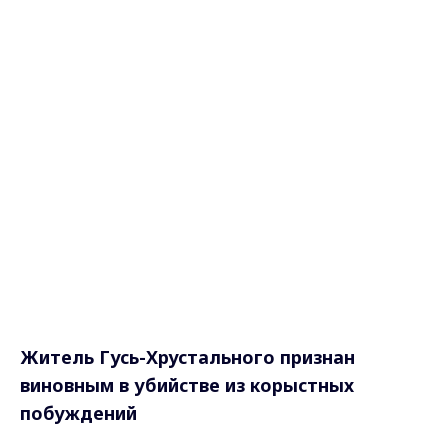
Житель Гусь-Хрустального признан
виновным в убийстве из корыстных
побуждений
Судом присяжных вынесен виновный
вердикт в отношении жителя Гусь-
Хрустального, обвиняемого в совершении
убийства.
"Собранные следственными органами СК
доказательства признаны коллегией
присяжных заседателей достаточными для
вынесения обвинительного вердикта в