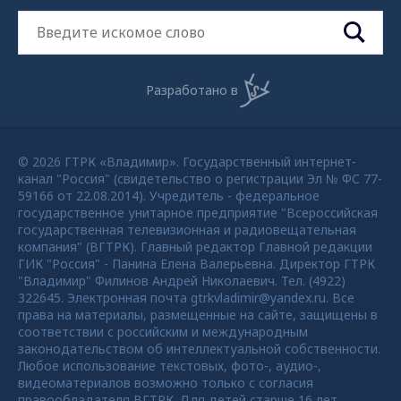
Разработано в
© 2026 ГТРК «Владимир». Государственный интернет-
канал "Россия" (свидетельство о регистрации Эл № ФС 77-
59166 от 22.08.2014). Учредитель - федеральное
государственное унитарное предприятие "Всероссийская
государственная телевизионная и радиовещательная
компания" (ВГТРК). Главный редактор Главной редакции
ГИК "Россия" - Панина Елена Валерьевна. Директор ГТРК
"Владимир" Филинов Андрей Николаевич. Тел. (4922)
322645. Электронная почта gtrkvladimir@yandex.ru. Все
права на материалы, размещенные на сайте, защищены в
соответствии с российским и международным
законодательством об интеллектуальной собственности.
Любое использование текстовых, фото-, аудио-,
видеоматериалов возможно только с согласия
правообладателя ВГТРК. Для детей старше 16 лет.