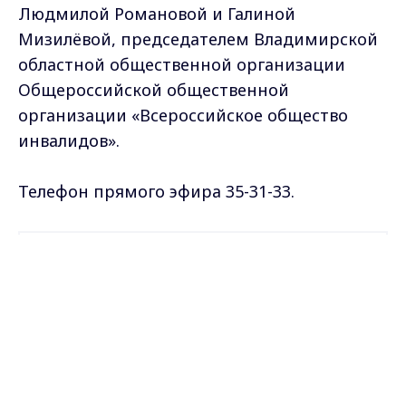
Людмилой Романовой и Галиной
Мизилёвой, председателем Владимирской
областной общественной организации
Общероссийской общественной
организации «Всероссийское общество
инвалидов».
Телефон прямого эфира 35-31-33.
Самые свежие и главные новости в макс-канале
Max - канал Россия "ГТРК
ГТРК "Владимир"
. Подписывайтесь и будьте в
Владимир"
курсе всех событий!
Главные новости города
Владимира и региона.
Опубликовано: 14 мая 2026 года