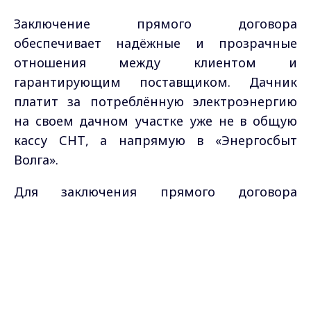
Заключение прямого договора
обеспечивает надёжные и прозрачные
отношения между клиентом и
гарантирующим поставщиком. Дачник
платит за потреблённую электроэнергию
на своем дачном участке уже не в общую
кассу СНТ, а напрямую в «Энергосбыт
Волга».
Для заключения прямого договора
необходимо обратиться к гарантирующему
Max - канал Россия "ГТРК
поставщику с заявлением и приложить к
Владимир"
нему
следующие документы
:
Главные новости города
Владимира и региона.
- Копия паспорта гражданина РФ или иного
документа, удостоверяющего личность.