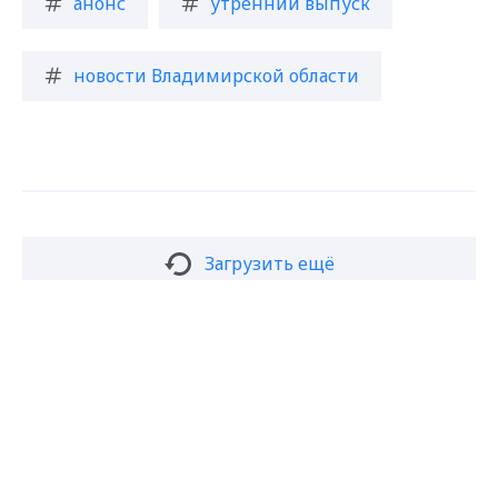
анонс
утренний выпуск
новости Владимирской области
Загрузить ещё
Max - канал Россия "ГТРК
Владимир"
Главные новости города
Владимира и региона.
Подписаться на новости