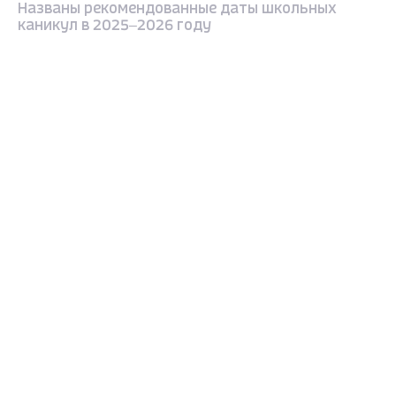
Названы рекомендованные даты школьных
каникул в 2025–2026 году
12 месяцев назад
Max - канал Россия "ГТРК
Владимир"
Главные новости города
Владимира и региона.
ОБЩЕСТВО
Сборы в школу подорожали: минимальный
набор обходится в 16,2 тыс. рублей
год назад
ОБЩЕСТВО
Акция «Собери ребёнка в школу» поможет детям