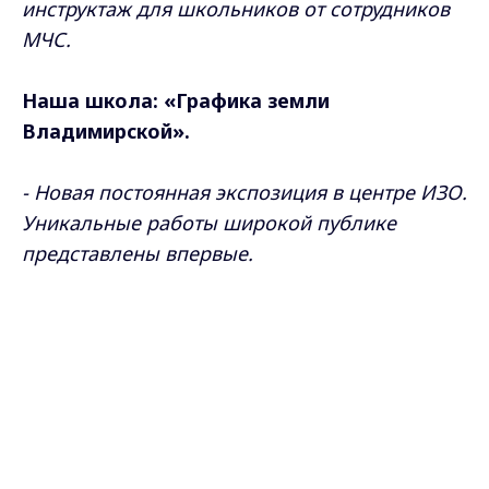
инструктаж для школьников от сотрудников
МЧС.
Наша школа: «Графика земли
Владимирской».
- Новая постоянная экспозиция в центре ИЗО.
Уникальные работы широкой публике
представлены впервые.
Max - канал Россия "ГТРК
Владимир"
Главные новости города
Владимира и региона.
Самые свежие и главные новости в макс-канале
ГТРК "Владимир"
. Подписывайтесь и будьте в
курсе всех событий!