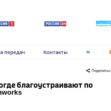
а передач
Контакты
Поделитьс
догде благоустраивают по
nworks