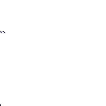
ть.
е