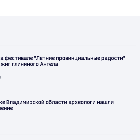
на фестивале "Летние провинциальные радости"
бжиг глиняного Ангела
д
ке Владимирской области археологи нашли
шение