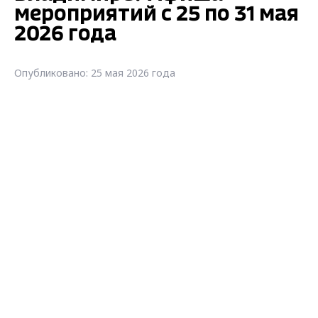
мероприятий с 25 по 31 мая
2026 года
Опубликовано: 25 мая 2026 года
Что посетить во Владимире? Афиша
мероприятий с 25 по 31 мая 2026 года
Афиша мероприятий на предстоящую
неделю представлена администрацией
города Владимира. Жителей и гостей
областного центра приглашают провести
досуг интересно и с пользой.