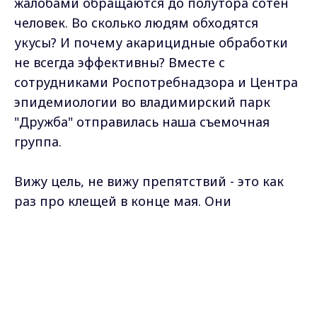
жалобами обращаются до полутора сотен
человек. Во сколько людям обходятся
укусы? И почему акарицидные обработки
не всегда эффективны? Вместе с
сотрудниками Роспотребнадзора и Центра
эпидемиологии во владимирский парк
"Дружба" отправилась наша съемочная
группа.
Вижу цель, не вижу препятствий - это как
раз про клещей в конце мая. Они
выспались, подросли, и теперь голодные и
злые бросаются на все подряд...
Max - канал Россия "ГТРК
Владимир"
Главные новости города
Владимира и региона.
От клещей "Дружбу" опрыскивали
буквально три недели назад, но, учитывая