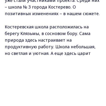
уже стали участниками проекта. Среди них
– школа № 3 города Костерево. О
позитивных изменениях – в нашем сюжете.
Костеревская школа расположилась на
берегу Клязьмы, в сосновом бору. Сама
природа здесь настраивает на
продуктивную работу. Школа небольшая,
но светлая и уютная. А еще здесь царит
очень добрая, семейная атмосфера. Для
Max - канал Россия "ГТРК
создания комфортных условий в школе
Владимир"
Главные новости города
необходимо было заменить устаревшую
Владимира и региона.
мебель и установить новые окна. Все
работы были проведены в кратчайшие
сроки.