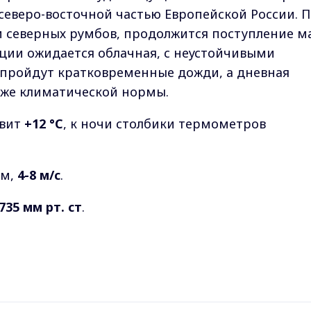
северо-восточной частью Европейской России. П
и северных румбов, продолжится поступление м
ации ожидается облачная, с неустойчивыми
 пройдут кратковременные дожди, а дневная
иже климатической нормы.
авит
+12 °C
, к ночи столбики термометров
ым,
4-8 м/с
.
735 мм рт. ст
.