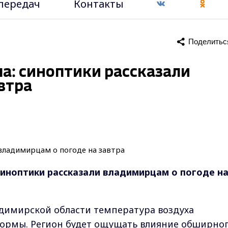
передач
Контакты
Поделитьс
а: синоптики рассказали
втра
синоптики рассказали владимирцам о погоде н
адимирской области температура воздуха
нормы. Регион будет ощущать влияние обширно