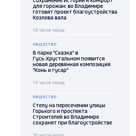
Сохранение истории и комфорт
для горожан: во Владимире
готовят проект благоустройства
Козлова вала
18 часов назад
ОБЩЕСТВО
В парке "Сказка" в
Гусь‑Хрустальном появится
новая деревянная композиция
"Конь и гусар"
19 часов назад
ОБЩЕСТВО
Стелу на пересечении улицы
Горького и проспекта
Строителей во Владимире
сохранят при благоустройстве
20 часов назад