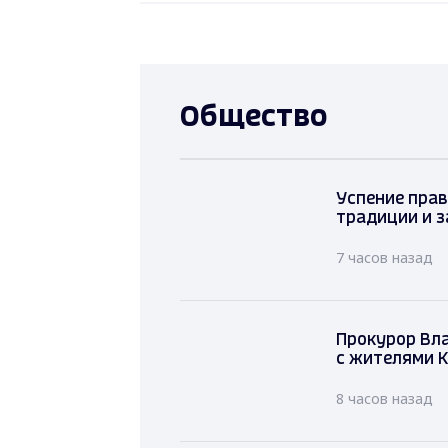
Общество
Успение прав
традиции и з
7 часов назад
Прокурор Вл
с жителями К
8 часов назад