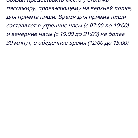
пассажиру, проезжающему на верхней полке,
для приема пищи. Время для приема пищи
составляет в утренние часы (с 07:00 до 10:00)
и вечерние часы (с 19:00 до 21:00) не более
30 минут, в обеденное время (12:00 до 15:00)
не более 1 часа"
, - пояснили в РЖД.
Max - канал Россия "ГТРК
Владимир"
Речь идёт именно о возможности поесть, а
Главные новости города
Владимира и региона.
не «посидеть с ноутбуком» или провести
весь день на чужой полке. В остальное
время нижнее место — исключительная
территория его владельца.
Что касается багажа: пространство под
нижней полкой в первую очередь
принадлежит пассажиру снизу, и только