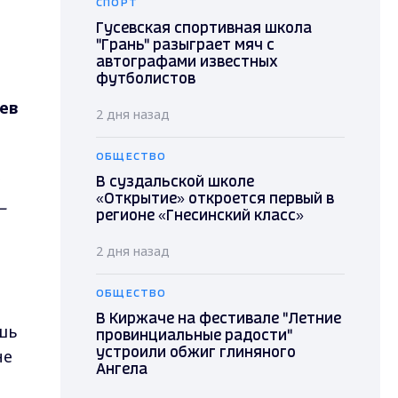
СПОРТ
Гусевская спортивная школа
"Грань" разыграет мяч с
автографами известных
футболистов
ев
2 дня назад
ОБЩЕСТВО
В суздальской школе
«Открытие» откроется первый в
—
регионе «Гнесинский класс»
2 дня назад
ОБЩЕСТВО
В Киржаче на фестивале "Летние
шь
провинциальные радости"
не
устроили обжиг глиняного
Ангела