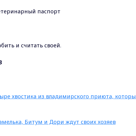
 ветеринарный паспорт
юбить и считать своей.
3
етыре хвостика из владимирского приюта, которы
рамелька, Битум и Дори ждут своих хозяев