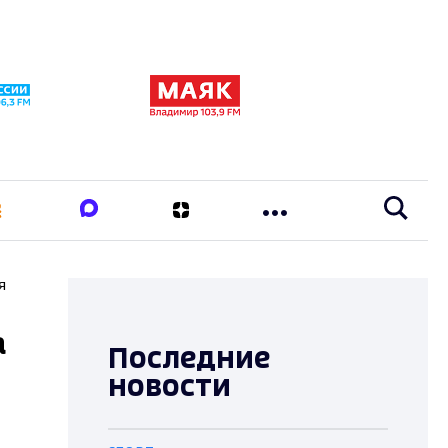
я
а
Последние
новости