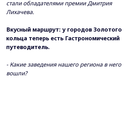
стали обладателями премии Дмитрия
Лихачева.
Вкусный маршрут: у городов Золотого
кольца теперь есть Гастрономический
путеводитель.
- Какие заведения нашего региона в него
вошли?
Max - канал Россия "ГТРК
Владимир"
Самые свежие и главные новости в макс-канале
Главные новости города
ГТРК "Владимир"
. Подписывайтесь и будьте в
Владимира и региона.
курсе всех событий!
Опубликовано: 27 мая 2026 года