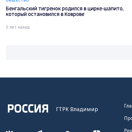
ОБЩЕСТВО
Бенгальский тигренок родился в цирке-шапито,
который остановился в Коврове
5 лет назад
Гла
ГТРК Владимир
Пр
Ре