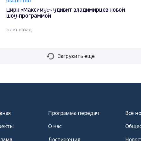
ОБЩЕСТВО
Цирк «Максимуc» удивит владимирцев новой
шоу-программой
5 лет назад
Загрузить ещё
вная
Программа передач
Все н
оекты
О нас
Общес
клама
Достижения
Новос