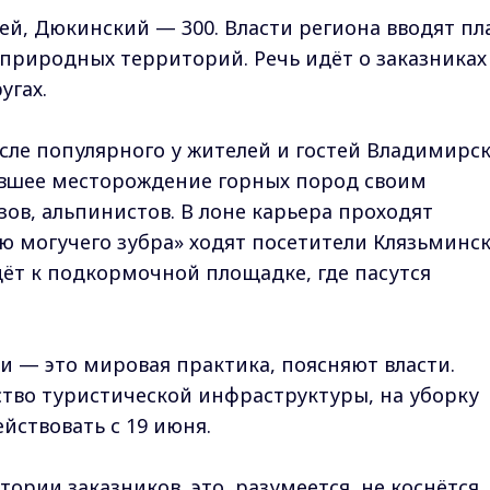
ей, Дюкинский — 300. Власти региона вводят пл
природных территорий. Речь идёт о заказниках
угах.
исле популярного у жителей и гостей Владимирс
ывшее месторождение горных пород своим
ов, альпинистов. В лоне карьера проходят
ю могучего зубра» ходят посетители Клязьминск
дёт к подкормочной площадке, где пасутся
ки — это мировая практика, поясняют власти.
ство туристической инфраструктуры, на уборку
йствовать с 19 июня.
рии заказников, это, разумеется, не коснётся.