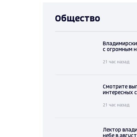
Общество
Владимирски
с огромным 
21 час назад
Смотрите выпу
интересных 
21 час назад
Лектор влади
небе в август