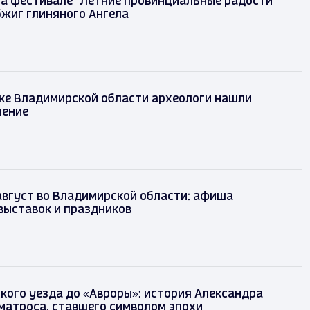
на фестивале "Летние провинциальные радости"
бжиг глиняного Ангела
ке Владимирской области археологи нашли
шение
август во Владимирской области: афиша
выставок и праздников
кого уезда до «Авроры»: история Александра
матроса, ставшего символом эпохи