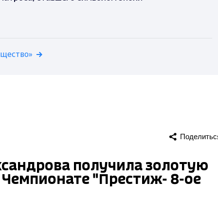
бщество»
Поделитьс
ксандрова получила золотую
Чемпионате "Престиж- 8-ое