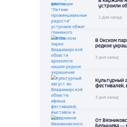
В Киржаче 
устроили о
2 дня назад
В Окском пар
редкое укра
3 дня назад
Культурный 
фестивалей, 
3 дня назад
От Вязниковс
Белышева — 