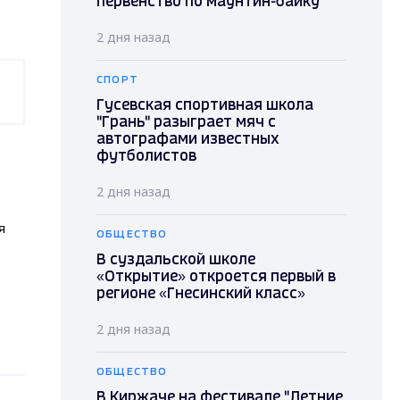
первенство по маунтин-байку
2 дня назад
СПОРТ
Гусевская спортивная школа
"Грань" разыграет мяч с
автографами известных
футболистов
2 дня назад
я
ОБЩЕСТВО
В суздальской школе
«Открытие» откроется первый в
регионе «Гнесинский класс»
2 дня назад
ОБЩЕСТВО
В Киржаче на фестивале "Летние