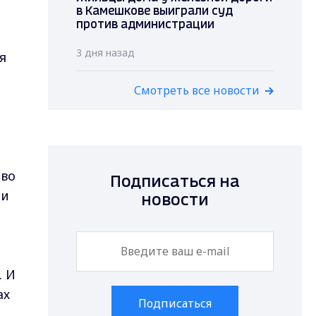
в Камешкове выиграли суд
против администрации
3 дня назад
я
Смотреть все новости
тво
Подписаться на
 и
новости
. И
ах
Подписаться