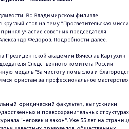
ведливости. Во Владимирском филиале
круглый стол на тему "Просветительская мисси
м принял участие советник председателя
Александр Федоров. Подробности далее.
а Президентской академии Вячеслав Картухин
дседателя Следственного комитета России
ную медаль "За чистоту помыслов и благородс
имся юристам за профессиональное мастерство
ильный юридический факультет, выпускники
сударственных и правоохранительных структурах
урнала "Человек и закон". Уже 55 лет на страниц
татьи известных правоведов, общественных