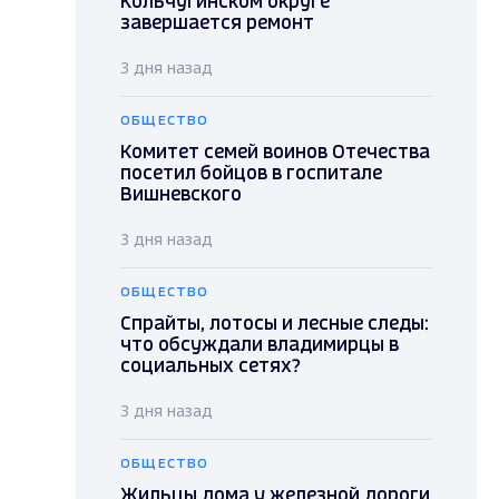
Кольчугинском округе
завершается ремонт
3 дня назад
ОБЩЕСТВО
Комитет семей воинов Отечества
посетил бойцов в госпитале
Вишневского
3 дня назад
ОБЩЕСТВО
Спрайты, лотосы и лесные следы:
что обсуждали владимирцы в
социальных сетях?
3 дня назад
ОБЩЕСТВО
Жильцы дома у железной дороги