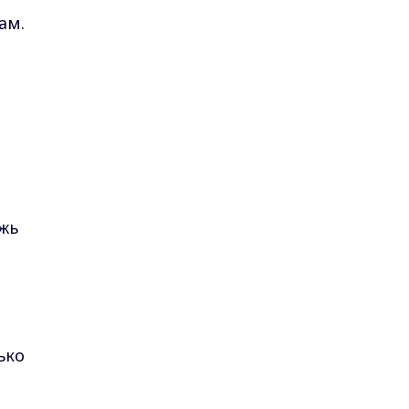
ам.
жь
ько