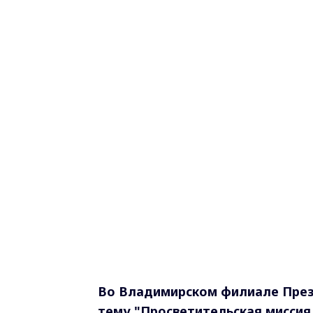
Во Владимирском филиале През
тему "Просветительская миссия