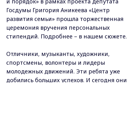
и порядок» в рамках проекта депутата
Госдумы Григория Аникеева «Центр
развития семьи» прошла торжественная
церемония вручения персональных
стипендий. Подробнее – в нашем сюжете.
Отличники, музыканты, художники,
спортсмены, волонтеры и лидеры
молодежных движений. Эти ребята уже
добились больших успехов. И сегодня они
уверенно ставят перед собой новые цели.
Max - канал Россия "ГТРК
Владимир"
Главные новости города
55 талантливых школьников Владимирской
Владимира и региона.
области поднялись на сцену, чтобы
получить заслуженную награду. Милана 7
лет занимается эстрадным вокалом. Это,