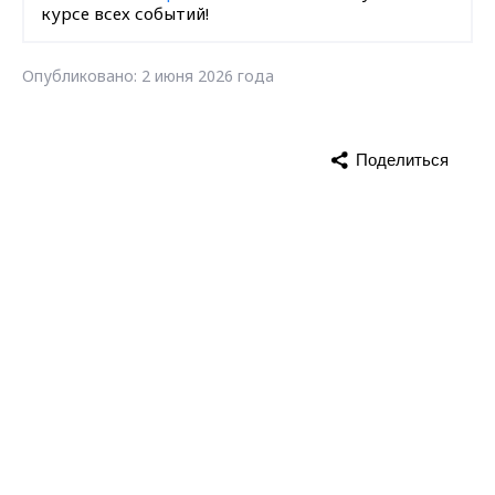
курсе всех событий!
Опубликовано: 2 июня 2026 года
Поделиться
лотерея
Max - канал Россия "ГТРК
Владимир"
Главные новости города
Владимира и региона.
новости Владимирской области
Загрузить ещё