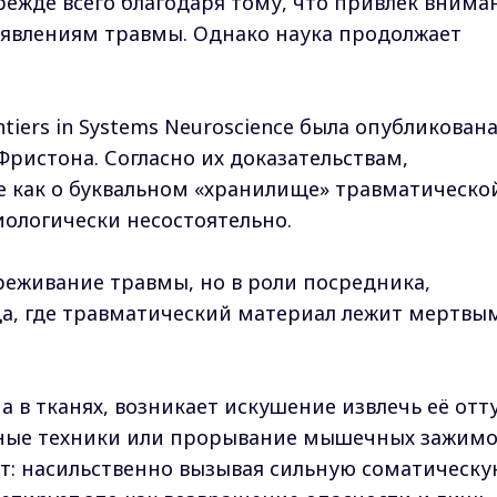
режде всего благодаря тому, что привлёк внима
оявлениям травмы. Однако наука продолжает
ntiers in Systems Neuroscience была опубликован
Фристона. Согласно их доказательствам,
е как о буквальном «хранилище» травматическо
ологически несостоятельно.
ереживание травмы, но в роли посредника,
да, где травматический материал лежит мертвы
на в тканях, возникает искушение извлечь её отт
есные техники или прорывание мышечных зажимо
т: насильственно вызывая сильную соматическу