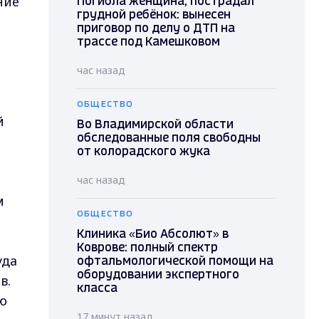
ние
Погибла женщина, пострадал
грудной ребёнок: вынесен
приговор по делу о ДТП на
трассе под Камешковом
час назад
а
ОБЩЕСТВО
й
Во Владимирской области
обследованные поля свободны
от колорадского жука
час назад
м
ОБЩЕСТВО
Клиника «Био Абсолют» в
Коврове: полный спектр
уда
офтальмологической помощи на
оборудовании экспертного
в.
класса
ю
17 минут назад