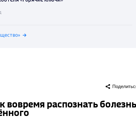
коотеля «Горячие ключи»
д
бщество»
Поделитьс
к вовремя распознать болезн
ённого