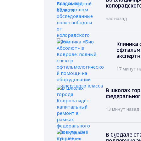
Во Владимир
колорадског
час назад
Клиника 
офтальм
экспертн
17 минут н
В школах гор
федеральног
13 минут назад
В Суздале ст